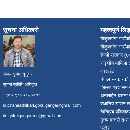
सूचना अधिकारी
महत्वपूर्ण लि
गोकुलगंगा गाउँ
गोकुलगंगा गाउँप
​
हेल्लो सरकार (on
सङ्घीय मामिला त
वेवसाईट
संजय कुमार सुनुवार
नेपाल सरकारको 
सूचना प्रबिधि अधिकृत
जिल्ला प्रशासन क
+९७७-९८६३०२३०१८
अनलाईन घटना दर
स्थानिय शासन त
suchanaadhikari.gokulganga@gmail.com
केन्द्रिय पञ्जि
ito.gokulgangamun@gmail.com
मुख्य मन्त्री तथ
प्रदेश