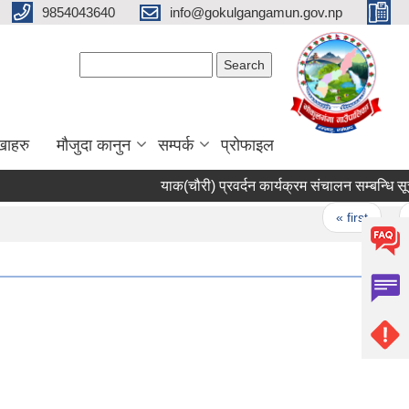
9854043640
info@gokulgangamun.gov.np
Search form
Search
खाहरु
मौजुदा कानुन
सम्पर्क
प्रोफाइल
याक(चौरी) प्रवर्दन कार्यक्रम संचालन सम्बन्धि सूच
Pages
« first
‹