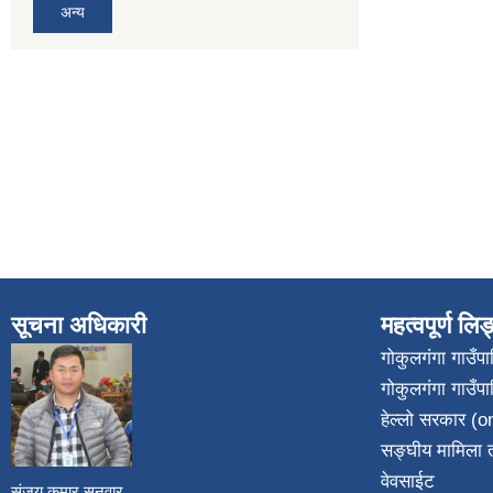
अन्य
सूचना अधिकारी
महत्वपूर्ण लि
गोकुलगंगा गाउँ
गोकुलगंगा गाउँप
​
हेल्लो सरकार (on
सङ्घीय मामिला त
वेवसाईट
संजय कुमार सुनुवार