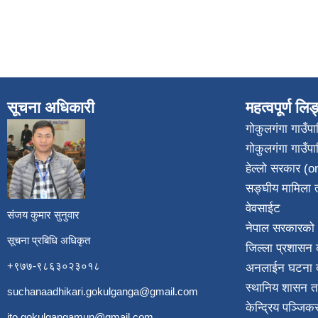
सूचना अधिकारी
महत्वपूर्ण लि
गोकुलगंगा गाउँ
गोकुलगंगा गाउँप
​
हेल्लो सरकार (on
सङ्घीय मामिला त
वेवसाईट
संजय कुमार सुनुवार
नेपाल सरकारको 
सूचना प्रबिधि अधिकृत
जिल्ला प्रशासन क
+९७७-९८६३०२३०१८
अनलाईन घटना दर
स्थानिय शासन त
suchanaadhikari.gokulganga@gmail.com
केन्द्रिय पञ्जि
ito.gokulgangamun@gmail.com