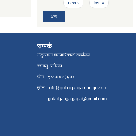
next ›
last »
अन्य
सम्पर्क
गोकुलगंगा गाउँपालिकाको कार्यालय
रस्नालु, रामेछाप
फोन : ९८५४०४३६४०
इमेल :
info@gokulgangamun.gov.np
gokulganga.gapa@gmail.com