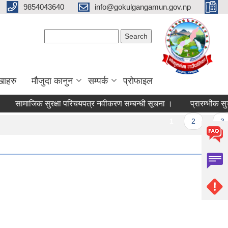
9854043640
info@gokulgangamun.gov.np
Search form
Search
खाहरु
मौजुदा कानुन
सम्पर्क
प्रोफाइल
सामाजिक सुरक्षा परिचयपत्र नवीकरण सम्बन्धी सूचना ।
प्रारम्भीक सुची
Pages
1
2
3