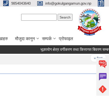
9854043640
info@gokulgangamun.gov.np
Search form
Search
खाहरु
मौजुदा कानुन
सम्पर्क
प्रोफाइल
भूउपयोग क्षेत्र वर्गीकरण तथा कित्तागत बिवरण सम्बन्ध
Pages
« first