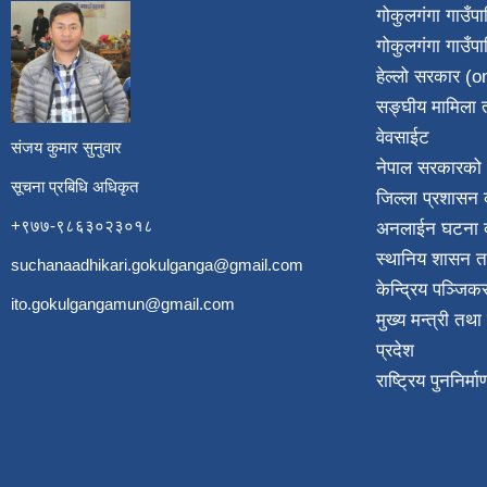
गोकुलगंगा गाउँ
गोकुलगंगा गाउँप
​
हेल्लो सरकार (on
सङ्घीय मामिला त
वेवसाईट
संजय कुमार सुनुवार
नेपाल सरकारको 
सूचना प्रबिधि अधिकृत
जिल्ला प्रशासन क
+९७७-९८६३०२३०१८
अनलाईन घटना दर
स्थानिय शासन त
suchanaadhikari.gokulganga@gmail.com
केन्द्रिय पञ्जि
ito.gokulgangamun@gmail.com
मुख्य मन्त्री तथ
प्रदेश
राष्ट्रिय पुननिर्