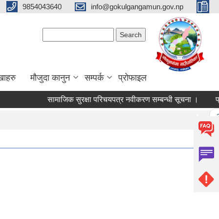
9854043640
info@gokulgangamun.gov.np
Search form
Search
खाहरु
मौजुदा कानुन
सम्पर्क
प्रोफाइल
सामाजिक सुरक्षा परिचयपत्र नवीकरण सम्बन्धी सूचना ।
प्रा
Pages
1
2