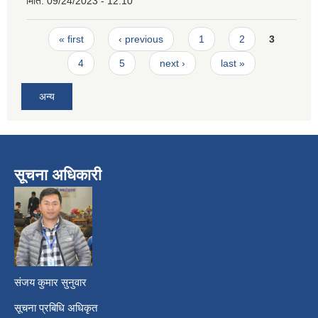
मिति:
09/24/2023 - 12:10
Pages
« first
‹ previous
1
2
3
4
5
next ›
last »
अन्य
सूचना अधिकारी
​
संजय कुमार सुनुवार
सूचना प्रबिधि अधिकृत