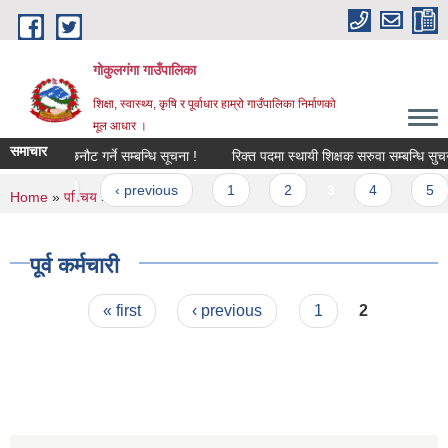
Skip to main content
गोकुलगंगा गाउँपालिका
शिक्षा, स्वास्थ्य, कृषि र पूर्वाधार हाम्रो गाउँपालिका निर्माणको
मूल आधार ।
समाचार
ेखा परिक्षक छनौट गर्ने सम्बन्धि सूचना !
रिक्त पदमा स्थायी शिक्षक सरुवा सम्बन्धि सुचना
Pages
« first
‹ previous
1
2
3
4
5
You are here
Home
»
परिचय
» पूर्व कर्मचारी
पूर्व कर्मचारी
Pages
« first
‹ previous
1
2