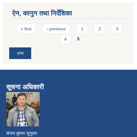
ऐन, कानुन तथा निर्देशिका
Pages
« first
‹ previous
1
2
3
4
5
अन्य
सूचना अधिकारी
​
संजय कुमार सुनुवार