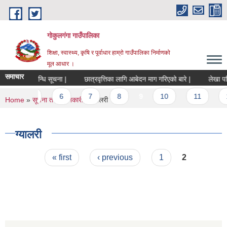
Skip to main content
गोकुलगंगा गाउँपालिका
शिक्षा, स्वास्थ्य, कृषि र पूर्वाधार हाम्रो गाउँपालिका निर्माणको
मूल आधार ।
समाचार
संचालन सम्बन्धि सूचना |
छात्रवृत्तिका लागि आबेदन माग गरिएको बारे |
लेखा परिक
…
5
6
7
8
9
10
11
1
You are here
Home
»
सूचना तथा जानकारी
» ग्यालरी
ग्यालरी
Pages
« first
‹ previous
1
2