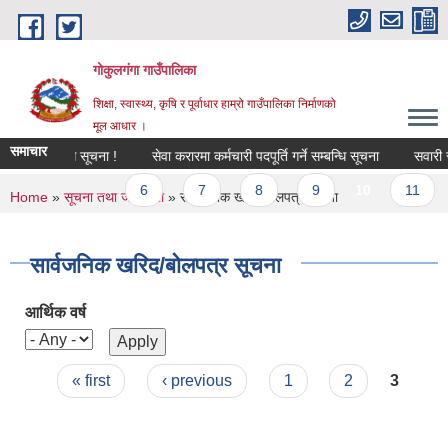
Skip to main content
गोकुलगंगा गाउँपालिका
शिक्षा, स्वास्थ्य, कृषि र पूर्वाधार हाम्रो गाउँपालिका निर्माणको
मूल आधार ।
समाचार
सरुवा सम्बन्धि सूचना !
सेवा करारमा कर्मचारी पदपूर्ति गर्ने सम्बन्धि सूचना
सवारी साध
previous
…
6
7
8
9
10
11
You are here
Home
»
सूचना तथा जानकारी
» सार्वजनिक खरिद/बोलपत्र सूचना
सार्वजनिक खरिद/बोलपत्र सूचना
आर्थिक वर्ष
Pages
« first
‹ previous
1
2
3