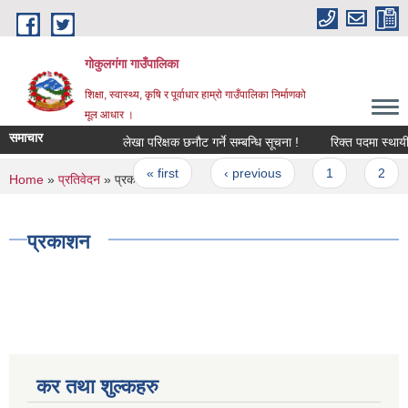
Skip to main content
गोकुलगंगा गाउँपालिका
शिक्षा, स्वास्थ्य, कृषि र पूर्वाधार हाम्रो गाउँपालिका निर्माणको
मूल आधार ।
समाचार
लेखा परिक्षक छनौट गर्ने सम्बन्धि सूचना !
रिक्त पदमा स्थायी 
Pages
« first
‹ previous
1
2
You are here
Home
»
प्रतिवेदन
» प्रकाशन
प्रकाशन
कर तथा शुल्कहरु