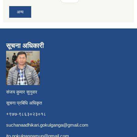
अन्य
सूचना अधिकारी
​
संजय कुमार सुनुवार
सूचना प्रबिधि अधिकृत
+९७७-९८६३०२३०१८
suchanaadhikari.gokulganga@gmail.com
ito.gokulgangamun@gmail.com