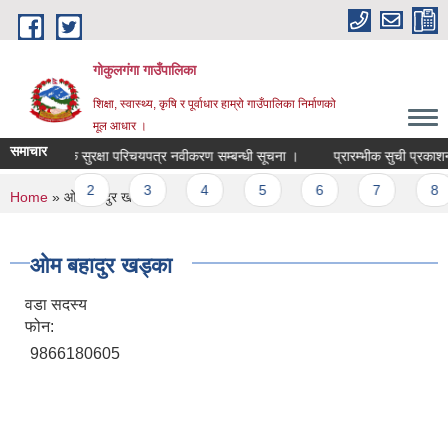
Skip to main content
गोकुलगंगा गाउँपालिका
शिक्षा, स्वास्थ्य, कृषि र पूर्वाधार हाम्रो गाउँपालिका निर्माणको
मूल आधार ।
समाचार
सामाजिक सुरक्षा परिचयपत्र नवीकरण सम्बन्धी सूचना ।
प्रारम्भीक सुची प्रकाशन 
Pages
1
2
3
4
5
6
7
8
You are here
Home
» ओम बहादुर खड्का
ओम बहादुर खड्का
वडा सदस्य
फोन:
9866180605