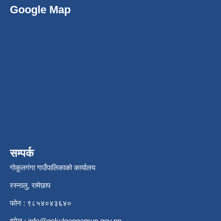
Google Map
सम्पर्क
गोकुलगंगा गाउँपालिकाको कार्यालय
रस्नालु, रामेछाप
फोन : ९८५४०४३६४०
इमेल :
info@gokulgangamun.gov.np