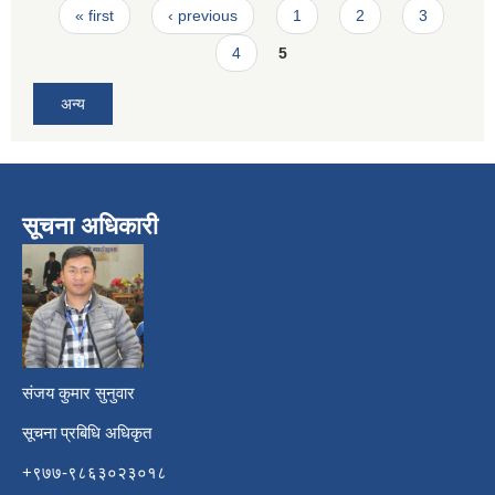
Pages
« first
‹ previous
1
2
3
4
5
अन्य
सूचना अधिकारी
​
संजय कुमार सुनुवार
सूचना प्रबिधि अधिकृत
+९७७-९८६३०२३०१८