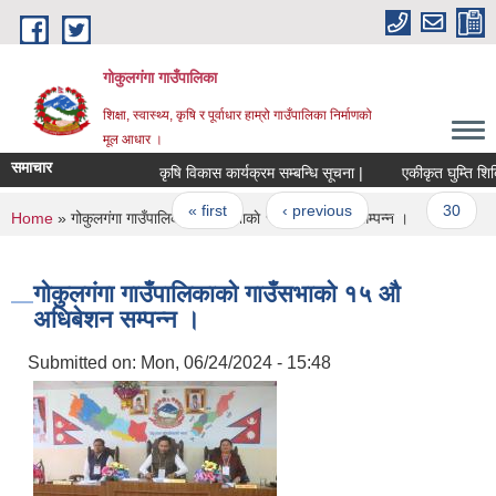
Skip to main content
गोकुलगंगा गाउँपालिका
शिक्षा, स्वास्थ्य, कृषि र पूर्वाधार हाम्रो गाउँपालिका निर्माणको
मूल आधार ।
समाचार
कृषि विकास कार्यक्रम सम्बन्धि सूचना |
एकीकृत घुम्ति शिबिर
Pages
« first
‹ previous
…
30
You are here
Home
» गोकुलगंगा गाउँपालिकाको गाउँसभाकाे १५ औ अधिबेशन सम्पन्न ।
गोकुलगंगा गाउँपालिकाको गाउँसभाकाे १५ औ
अधिबेशन सम्पन्न ।
Submitted on:
Mon, 06/24/2024 - 15:48