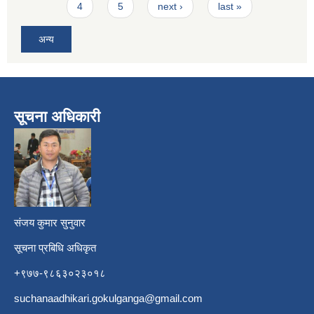
4
5
next ›
last »
अन्य
सूचना अधिकारी
​
संजय कुमार सुनुवार
सूचना प्रबिधि अधिकृत
+९७७-९८६३०२३०१८
suchanaadhikari.gokulganga@gmail.com