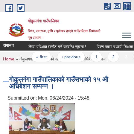
Skip to main content
गोकुलगंगा गाउँपालिका
शिक्षा, स्वास्थ्य, कृषि र पूर्वाधार हाम्रो गाउँपालिका निर्माणको
मूल आधार ।
समाचार
लेखा परिक्षक छनौट गर्ने सम्बन्धि सूचना !
रिक्त पदमा स्थायी शिक्षक सरु
Pages
« first
‹ previous
1
2
3
You are here
Home
» गोकुलगंगा गाउँपालिकाको गाउँसभाकाे १५ औ अधिबेशन सम्पन्न ।
गोकुलगंगा गाउँपालिकाको गाउँसभाकाे १५ औ
अधिबेशन सम्पन्न ।
Submitted on:
Mon, 06/24/2024 - 15:48