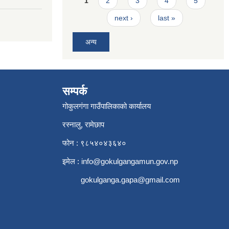
1
2
3
4
5
next ›
last »
अन्य
सम्पर्क
गोकुलगंगा गाउँपालिकाको कार्यालय
रस्नालु, रामेछाप
फोन : ९८५४०४३६४०
इमेल :
info@gokulgangamun.gov.np
gokulganga.gapa@gmail.com