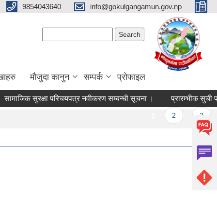
9854043640
info@gokulgangamun.gov.np
Search form
Search
खाहरु
मौजुदा कानुन
सम्पर्क
प्रोफाइल
ामाजिक सुरक्षा परिचयपत्र नवीकरण सम्बन्धी सूचना ।
प्रारम्भीक सुची प्
Pages
1
2
3