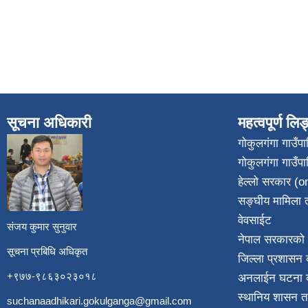
सूचना अधिकारी
महत्वपूर्ण लि
गोकुलगंगा गाउँ
गोकुलगंगा गाउँप
​
हेल्लो सरकार (on
सङ्घीय मामिला त
वेवसाईट
संजय कुमार सुनुवार
नेपाल सरकारको 
सूचना प्रबिधि अधिकृत
जिल्ला प्रशासन क
+९७७-९८६३०२३०१८
अनलाईन घटना दर
स्थानिय शासन त
suchanaadhikari.gokulganga@gmail.com