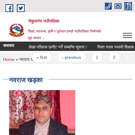
Skip to main content
गोकुलगंगा गाउँपालिका
शिक्षा, स्वास्थ्य, कृषि र पूर्वाधार हाम्रो गाउँपालिका निर्माणको
मूल आधार ।
समाचार
लेखा परिक्षक छनौट गर्ने सम्बन्धि सूचना !
रिक्त पदमा स्थायी शिक्षक सर
Pages
« first
‹ previous
1
2
3
You are here
Home
» नवराज खड्का
नवराज खड्का