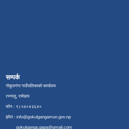
सम्पर्क
गोकुलगंगा गाउँपालिकाको कार्यालय
रस्नालु, रामेछाप
फोन : ९८५४०४३६४०
इमेल :
info@gokulgangamun.gov.np
gokulganga.gapa@gmail.com