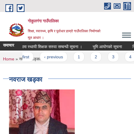
Skip to main content
गोकुलगंगा गाउँपालिका
शिक्षा, स्वास्थ्य, कृषि र पूर्वाधार हाम्रो गाउँपालिका निर्माणको
मूल आधार ।
समाचार
रिक्त पदमा स्थायी शिक्षक सरुवा सम्बन्धी सूचना ।
भुमि आयोगको सूचना
रिक
Pages
« first
‹ previous
1
2
3
4
You are here
Home
» नवराज खड्का
नवराज खड्का