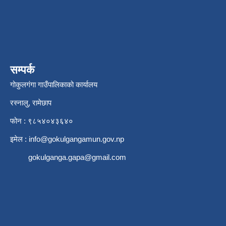
सम्पर्क
गोकुलगंगा गाउँपालिकाको कार्यालय
रस्नालु, रामेछाप
फोन : ९८५४०४३६४०
इमेल :
info@gokulgangamun.gov.np
gokulganga.gapa@gmail.com