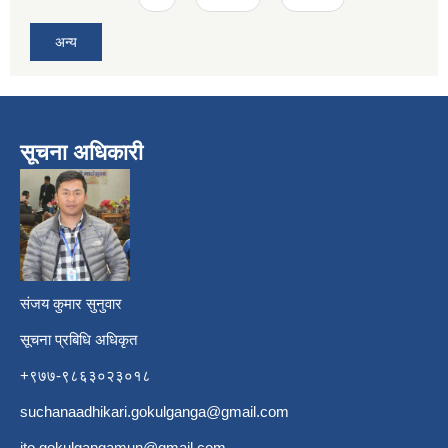
अन्य
सूचना अधिकारी
​
संजय कुमार सुनुवार
सूचना प्रबिधि अधिकृत
+९७७-९८६३०२३०१८
suchanaadhikari.gokulganga@gmail.com
ito.gokulgangamun@gmail.com