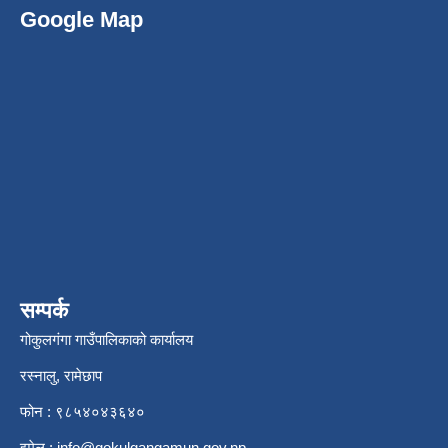
Google Map
सम्पर्क
गोकुलगंगा गाउँपालिकाको कार्यालय
रस्नालु, रामेछाप
फोन : ९८५४०४३६४०
इमेल :
info@gokulgangamun.gov.np