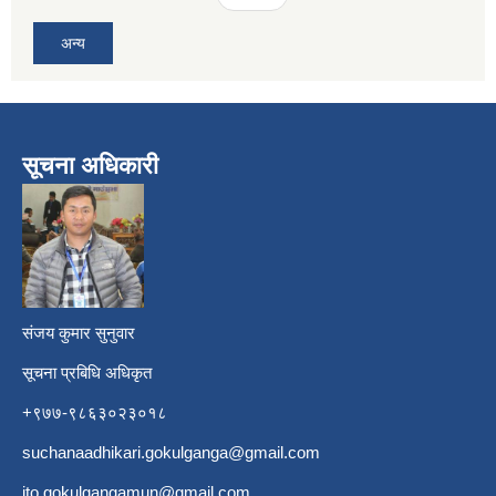
अन्य
सूचना अधिकारी
​
संजय कुमार सुनुवार
सूचना प्रबिधि अधिकृत
+९७७-९८६३०२३०१८
suchanaadhikari.gokulganga@gmail.com
ito.gokulgangamun@gmail.com