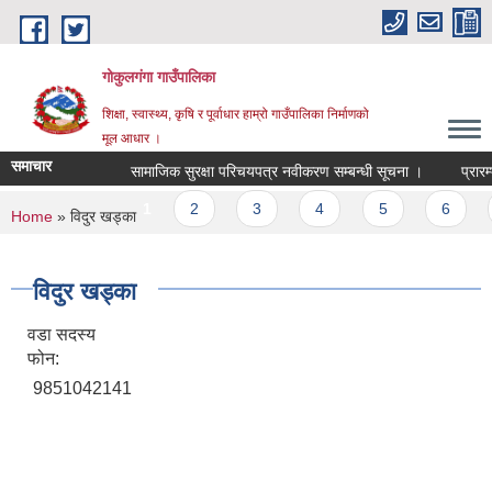
Skip to main content
गोकुलगंगा गाउँपालिका
शिक्षा, स्वास्थ्य, कृषि र पूर्वाधार हाम्रो गाउँपालिका निर्माणको
मूल आधार ।
समाचार
सामाजिक सुरक्षा परिचयपत्र नवीकरण सम्बन्धी सूचना ।
प्रारम्
Pages
1
2
3
4
5
6
You are here
Home
» विदुर खड्का
विदुर खड्का
वडा सदस्य
फोन:
9851042141