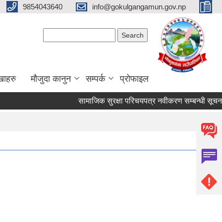
9854043640
info@gokulgangamun.gov.np
Search form
Search
खाहरु
मौजुदा कानुन
सम्पर्क
प्रोफाइल
सामाजिक सुरक्षा परिचयपत्र नवीकरण सम्बन्धी सूचना ।
Pages
1