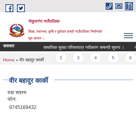
Skip to main content
गोकुलगंगा गाउँपालिका
शिक्षा, स्वास्थ्य, कृषि र पूर्वाधार हाम्रो गाउँपालिका निर्माणको
मूल आधार ।
समाचार
सामाजिक सुरक्षा परिचयपत्र नवीकरण सम्बन्धी सूचना ।
प्
Pages
1
2
3
4
5
6
You are here
Home
» वीर बहादुर कार्की
वीर बहादुर कार्की
वडा सदस्य
फोन:
9745169432