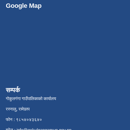
Google Map
सम्पर्क
गोकुलगंगा गाउँपालिकाको कार्यालय
रस्नालु, रामेछाप
फोन : ९८५४०४३६४०
इमेल :
info@gokulgangamun.gov.np