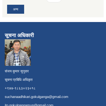
अन्य
सूचना अधिकारी
​
संजय कुमार सुनुवार
सूचना प्रबिधि अधिकृत
+९७७-९८६३०२३०१८
suchanaadhikari.gokulganga@gmail.com
ito.gokulgangamun@gmail.com