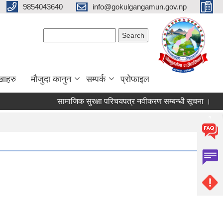
9854043640
info@gokulgangamun.gov.np
Search form
Search
खाहरु
मौजुदा कानुन
सम्पर्क
प्रोफाइल
सामाजिक सुरक्षा परिचयपत्र नवीकरण सम्बन्धी सूचना ।
प
Pages
1
2