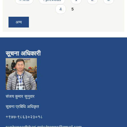
4
5
अन्य
सूचना अधिकारी
​
संजय कुमार सुनुवार
सूचना प्रबिधि अधिकृत
+९७७-९८६३०२३०१८
suchanaadhikari.gokulganga@gmail.com