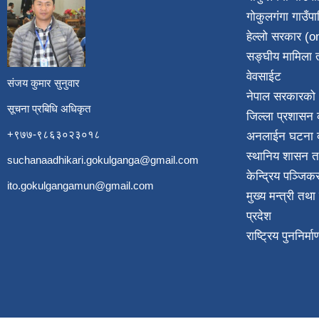
गोकुलगंगा गाउँप
​
हेल्लो सरकार (on
सङ्घीय मामिला त
वेवसाईट
संजय कुमार सुनुवार
नेपाल सरकारको 
सूचना प्रबिधि अधिकृत
जिल्ला प्रशासन क
+९७७-९८६३०२३०१८
अनलाईन घटना दर
स्थानिय शासन त
suchanaadhikari.gokulganga@gmail.com
केन्द्रिय पञ्जि
ito.gokulgangamun@gmail.com
मुख्य मन्त्री तथ
प्रदेश
राष्ट्रिय पुननिर्