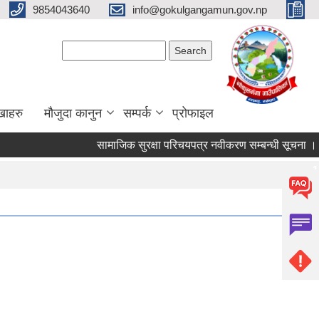
9854043640
info@gokulgangamun.gov.np
Search form
Search
खाहरु
मौजुदा कानुन
सम्पर्क
प्रोफाइल
सामाजिक सुरक्षा परिचयपत्र नवीकरण सम्बन्धी सूचना ।
Pages
1