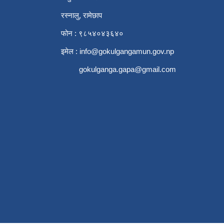
रस्नालु, रामेछाप
फोन : ९८५४०४३६४०
इमेल :
info@gokulgangamun.gov.np
gokulganga.gapa@gmail.com