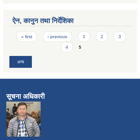
ऐन, कानुन तथा निर्देशिका
Pages
« first
‹ previous
1
2
3
4
5
अन्य
सूचना अधिकारी
​