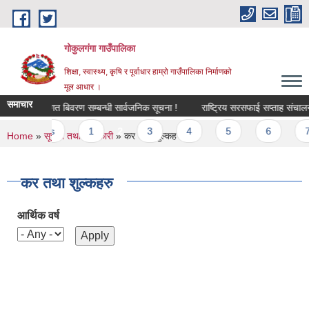
Skip to main content
गोकुलगंगा गाउँपालिका
शिक्षा, स्वास्थ्य, कृषि र पूर्वाधार हाम्रो गाउँपालिका निर्माणको
मूल आधार ।
समाचार
ीकरण तथा कित्तागत बिवरण सम्बन्धी सार्वजनिक सूचना !
राष्ट्रिय सरसफाई सप्ताह संचालन 
‹ previous
1
2
3
4
5
6
7
You are here
Home
»
सूचना तथा जानकारी
» कर तथा शुल्कहरु
कर तथा शुल्कहरु
आर्थिक वर्ष