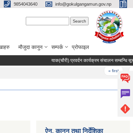
9854043640
info@gokulgangamun.gov.np
Search form
Search
खाहरु
मौजुदा कानुन
सम्पर्क
प्रोफाइल
याक(चौरी) प्रवर्दन कार्यक्रम संचालन सम्बन्धि सूचन
Pages
« first
‹
ऐन, कानुन तथा निर्देशिका