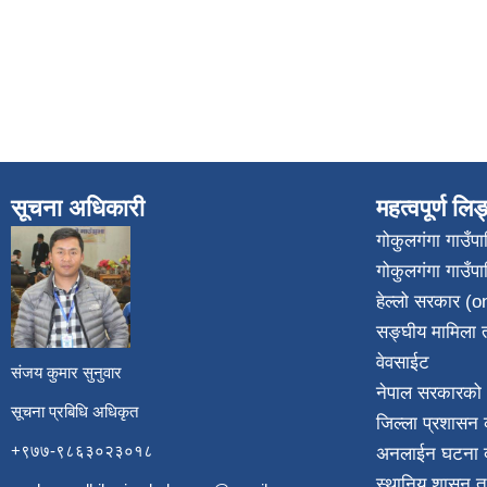
सूचना अधिकारी
महत्वपूर्ण लि
गोकुलगंगा गाउँ
गोकुलगंगा गाउँप
​
हेल्लो सरकार (on
सङ्घीय मामिला त
वेवसाईट
संजय कुमार सुनुवार
नेपाल सरकारको 
सूचना प्रबिधि अधिकृत
जिल्ला प्रशासन क
+९७७-९८६३०२३०१८
अनलाईन घटना दर
स्थानिय शासन त