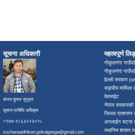
सूचना अधिकारी
महत्वपूर्ण लि
गोकुलगंगा गाउँ
गोकुलगंगा गाउँप
​
हेल्लो सरकार (on
सङ्घीय मामिला त
वेवसाईट
संजय कुमार सुनुवार
नेपाल सरकारको 
सूचना प्रबिधि अधिकृत
जिल्ला प्रशासन क
+९७७-९८६३०२३०१८
अनलाईन घटना दर
स्थानिय शासन त
suchanaadhikari.gokulganga@gmail.com