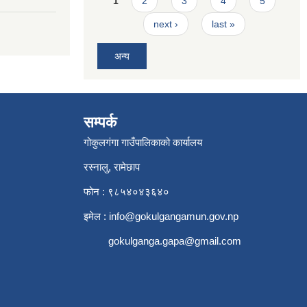
1
2
3
4
5
next ›
last »
अन्य
सम्पर्क
गोकुलगंगा गाउँपालिकाको कार्यालय
रस्नालु, रामेछाप
फोन : ९८५४०४३६४०
इमेल :
info@gokulgangamun.gov.np
gokulganga.gapa@gmail.com