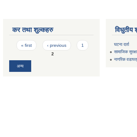
कर तथा शुल्कहरु
विधुतीय 
Pages
घटना दर्ता
« first
‹ previous
1
सामाजिक सुरक्ष
2
नागरिक वडापत
अन्य