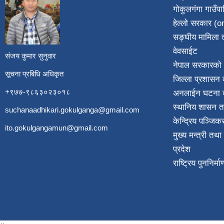
गोकुलगंगा गाउँप
​
हेल्लो सरकार (on
सङ्घीय मामिला त
वेवसाईट
संजय कुमार सुनुवार
नेपाल सरकारको 
सूचना प्रबिधि अधिकृत
जिल्ला प्रशासन क
+९७७-९८६३०२३०१८
अनलाईन घटना दर
स्थानिय शासन त
suchanaadhikari.gokulganga@gmail.com
केन्द्रिय पञ्जि
ito.gokulgangamun@gmail.com
मुख्य मन्त्री तथ
प्रदेश
राष्ट्रिय पुननिर्