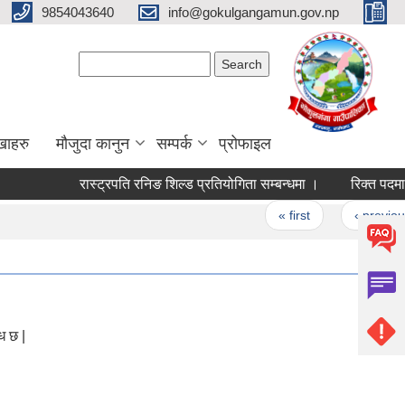
9854043640
info@gokulgangamun.gov.np
Search form
Search
खाहरु
मौजुदा कानुन
सम्पर्क
प्रोफाइल
रास्ट्रपति रनिङ शिल्ड प्रतियोगिता सम्बन्धमा ।
रिक्त पदमा शि
Pages
« first
‹ previous
ध छ |