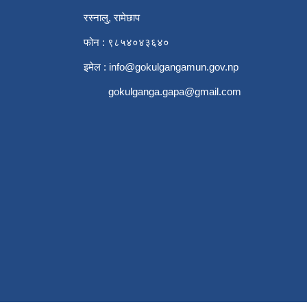
रस्नालु, रामेछाप
फोन : ९८५४०४३६४०
इमेल :
info@gokulgangamun.gov.np
gokulganga.gapa@gmail.com