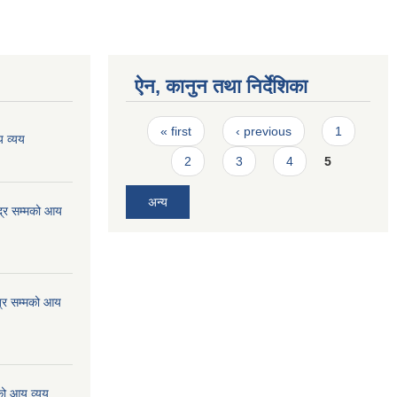
ऐन, कानुन तथा निर्देशिका
Pages
« first
‹ previous
1
 व्यय
2
3
4
5
अन्य
्र सम्मको आय
्र सम्मको आय
को आय व्यय