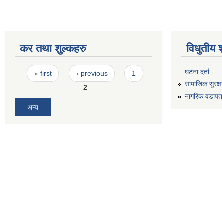
कर तथा शुल्कहरु
विधुतीय 
Pages
घटना दर्ता
« first
‹ previous
1
सामाजिक सुरक्ष
2
नागरिक वडापत
अन्य