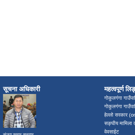
सूचना अधिकारी
महत्वपूर्ण लि
गोकुलगंगा गाउँ
गोकुलगंगा गाउँप
​
हेल्लो सरकार (on
सङ्घीय मामिला त
वेवसाईट
संजय कुमार सुनुवार