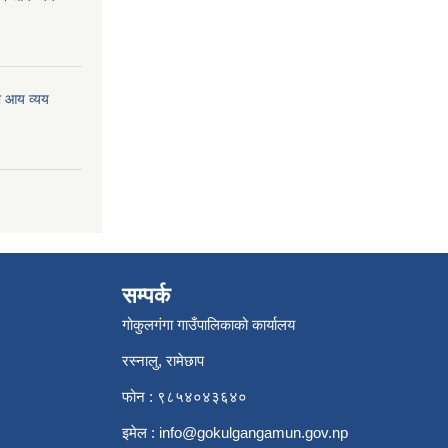
ो आय व्यय
सम्पर्क
गोकुलगंगा गाउँपालिकाको कार्यालय
रस्नालु, रामेछाप
फोन : ९८५४०४३६४०
इमेल :
info@gokulgangamun.gov.np