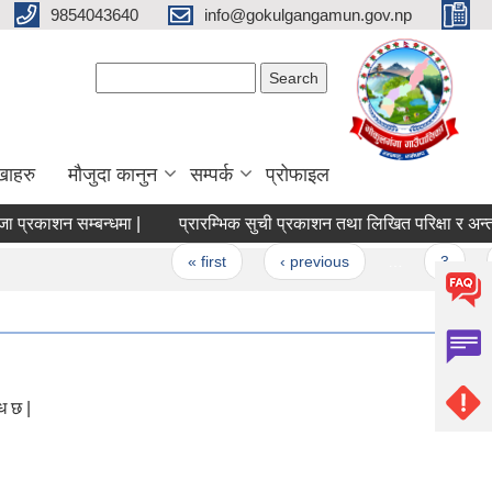
9854043640
info@gokulgangamun.gov.np
Search form
Search
खाहरु
मौजुदा कानुन
सम्पर्क
प्रोफाइल
प्रकाशन सम्बन्धमा |
प्रारम्भिक सुची प्रकाशन तथा लिखित परिक्षा र अन्तर्वार
ges
« first
‹ previous
…
3
ध छ |