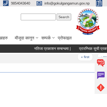
9854043640
info@gokulgangamun.gov.np
Search form
Search
खाहरु
मौजुदा कानुन
सम्पर्क
प्रोफाइल
नतिजा प्रकाशन सम्बन्धमा |
प्रारम्भिक सुची प्रकाशन तथा
Pages
« first
‹ previou