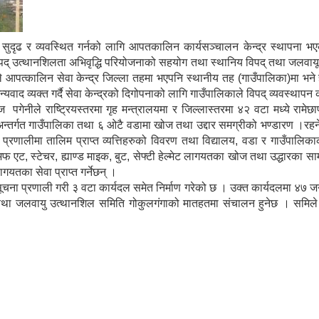
ाई सुदृढ र व्यवस्थित गर्नको लागि आपतकालिन कार्यसञ्चालन केन्द्र स्थापन
द् उत्थानशिलता अभिवृद्धि परियोजनाको सहयोग तथा स्थानिय विपद् तथा जलवायू 
वारले आपत्कालिन सेवा केन्द्र जिल्ला तहमा भएपनि स्थानीय तह (गाउँपालिका)मा 
यवाद व्यक्त गर्दै सेवा केन्द्रको दिगोपनाको लागि गाउँपालिकाले विपद् व्यवस्थापन
ेनीले राष्ट्रियस्तरमा गृह मन्त्रालयमा र जिल्लास्तरमा ४२ वटा मध्ये रामेछाप
र अन्तर्गत गाउँपालिका तथा ६ ओटै वडामा खोज तथा उद्दार समग्रीको भण्डारण ।र
वनी प्रणालीमा तालिम प्राप्त व्यत्तिहरुको विवरण तथा विद्यालय, वडा र गाउँ
फ एट, स्टेचर, ह्याण्ड माइक, बुट, सेफ्टी हेल्मेट लागयतका खोज तथा उद्धारका सा
ागयतका सेवा प्राप्त गर्नेछन् ।
व सूचना प्रणाली गरी ३ वटा कार्यदल समेत निर्माण गरेको छ । उक्त कार्यदलमा ४७
द् तथा जलवायु उत्थानशिल समिति गोकुलगंगाको मातहतमा संचालन हुनेछ । समिले 