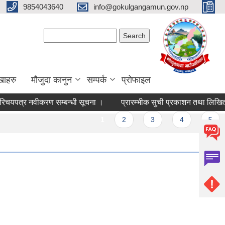
9854043640
info@gokulgangamun.gov.np
Search form
Search
खाहरु
मौजुदा कानुन
सम्पर्क
प्रोफाइल
चयपत्र नवीकरण सम्बन्धी सूचना ।
प्रारम्भीक सुची प्रकाशन तथा लिखित/प्रय
1
2
3
4
5