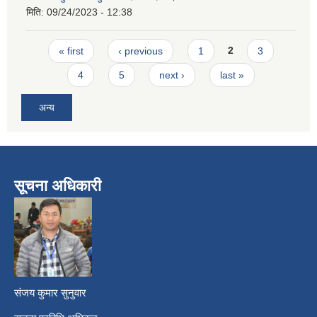
मिति:
09/24/2023 - 12:38
Pages
« first
‹ previous
1
2
3
4
5
next ›
last »
अन्य
सूचना अधिकारी
​
संजय कुमार सुनुवार