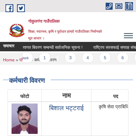
Skip to main content
गोकुलगंगा गाउँपालिका
शिक्षा, स्वास्थ्य, कृषि र पूर्वाधार हाम्रो गाउँपालिका निर्माणको
मूल आधार ।
समाचार
गीकरण तथा कित्तागत बिवरण सम्बन्धी सार्वजनिक सूचना !
राष्ट्रिय सरसफाई सप्ताह संचालन
‹ previous
1
2
3
4
5
6
7
You are here
Home
»
परिचय
» कर्मचारी विवरण
कर्मचारी विवरण
नाम
फोटो
पद
कृषि सेवा प्राबिधिक
बिशाल भट्टराई