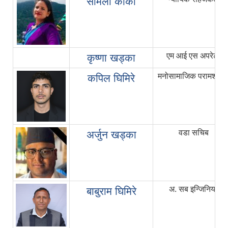
सर्मिला कार्की
एम आई एस अपरेटर
कृष्णा खड्का
मनोसामाजिक परामर्शकर्त
कपिल घिमिरे
वडा सचिब
अर्जुन खड्का
अ. सब इन्जिनियर
बाबुराम घिमिरे