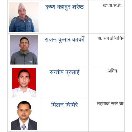
खा.पा.स.टे.
कृष्ण बहादुर श्रेष्ठ
अ. सब इन्जिनियर
राजन कुमार कार्की
अमिन
सन्ताेष प्रसाई
सहायक स्तर चाैथाै
मिलन घिमिरे