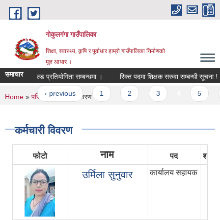
Skip to main content
गोकुलगंगा गाउँपालिका
शिक्षा, स्वास्थ्य, कृषि र पूर्वाधार हाम्रो गाउँपालिका निर्माणको
मूल आधार ।
समाचार
रपति रनिङ शिल्ड प्रतियोगिता सम्बन्धमा ।
रिक्त पदमा शिक्षक सरुवा सम्बन्धी सूचना !
ages
 first
‹ previous
1
2
3
4
5
You are here
Home
»
परिचय
» कर्मचारी विवरण
कर्मचारी विवरण
नाम
फोटो
पद
शाखा
कार्यालय सहायक
उर्मिला सुनुवार