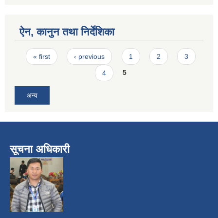
ऐन, कानुन तथा निर्देशिका
Pages
« first
‹ previous
1
2
3
4
5
अन्य
सूचना अधिकारी
​