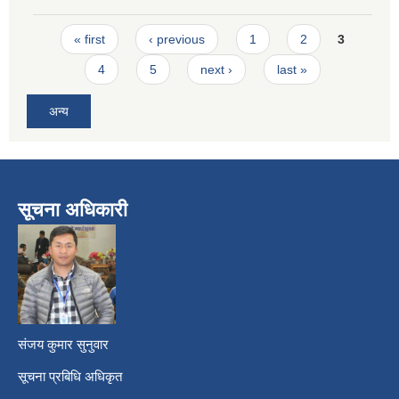
Pages
« first
‹ previous
1
2
3
4
5
next ›
last »
अन्य
सूचना अधिकारी
​
संजय कुमार सुनुवार
सूचना प्रबिधि अधिकृत