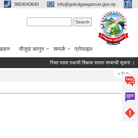
9854043640
info@gokulgangamun.gov.np
Search form
Search
खाहरु
मौजुदा कानुन
सम्पर्क
प्रोफाइल
रिक्त पदमा स्थायी शिक्षक सरुवा सम्बन्धी सूचना ।
Pages
« first