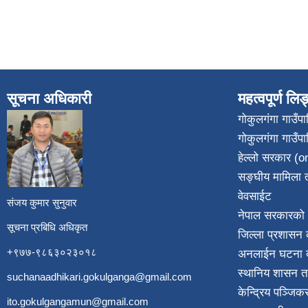
सूचना अधिकारी
महत्वपूर्ण लि
गोकुलगंगा गाउँ
गोकुलगंगा गाउँप
​
हेल्लो सरकार (on
सङ्घीय मामिला त
वेवसाईट
संजय कुमार सुनुवार
नेपाल सरकारको 
सूचना प्रबिधि अधिकृत
जिल्ला प्रशासन क
+९७७-९८६३०२३०१८
अनलाईन घटना दर
स्थानिय शासन त
suchanaadhikari.gokulganga@gmail.com
केन्द्रिय पञ्जि
ito.gokulgangamun@gmail.com