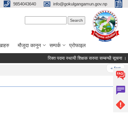
9854043640
info@gokulgangamun.gov.np
Search form
Search
खाहरु
मौजुदा कानुन
सम्पर्क
प्रोफाइल
रिक्त पदमा स्थायी शिक्षक सरुवा सम्बन्धी सूचना ।
Pages
« first