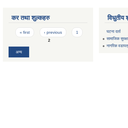
कर तथा शुल्कहरु
विधुतीय 
Pages
घटना दर्ता
« first
‹ previous
1
सामाजिक सुरक्ष
2
नागरिक वडापत
अन्य