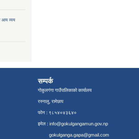
ो आय व्यय
सम्पर्क
गोकुलगंगा गाउँपालिकाको कार्यालय
रस्नालु, रामेछाप
फोन : ९८५४०४३६४०
इमेल :
info@gokulgangamun.gov.np
gokulganga.gapa@gmail.com