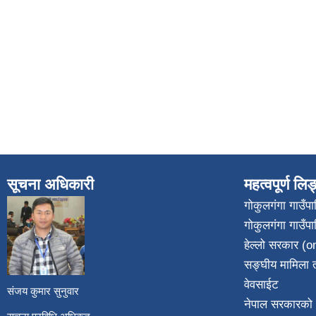
सूचना अधिकारी
महत्वपूर्ण लि
गोकुलगंगा गाउँ
गोकुलगंगा गाउँप
​
हेल्लो सरकार (on
सङ्घीय मामिला त
वेवसाईट
संजय कुमार सुनुवार
नेपाल सरकारको 