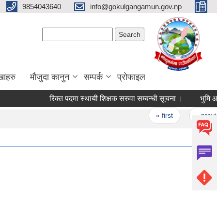
9854043640
info@gokulgangamun.gov.np
Search form
Search
खाहरु
मौजुदा कानुन
सम्पर्क
प्रोफाइल
रिक्त पदमा स्थायी शिक्षक सरुवा सम्बन्धी सूचना ।
भुमि आय
Pages
« first
‹ previo