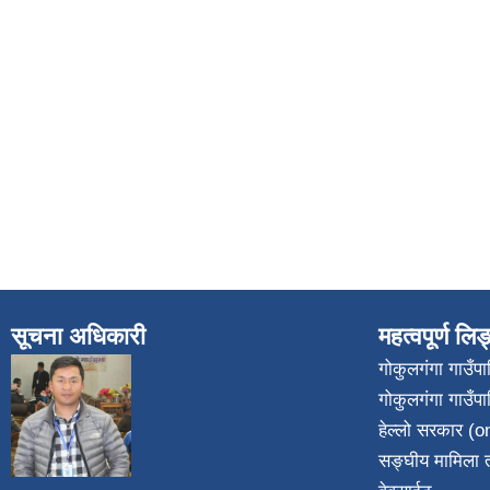
सूचना अधिकारी
महत्वपूर्ण लि
गोकुलगंगा गाउँ
गोकुलगंगा गाउँप
​
हेल्लो सरकार (on
सङ्घीय मामिला त