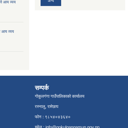
अन्य
को आय व्यय
ो आय व्यय
सम्पर्क
गोकुलगंगा गाउँपालिकाको कार्यालय
रस्नालु, रामेछाप
फोन : ९८५४०४३६४०
इमेल :
info@gokulgangamun.gov.np